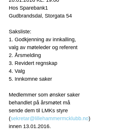
20.01.2016 KL. 19:00
Hos Sparebank1
Gudbrandsdal, Storgata 54
Saksliste:
1. Godkjenning av innkalling,
valg av møteleder og referent
2. Årsmelding
3. Revidert regnskap
4. Valg
5. Innkomne saker
Medlemmer som ønsker saker
behandlet på årsmøtet må
sende dem til LMKs styre
(
sekretar@lillehammermcklubb.no
)
innen 13.01.2016.