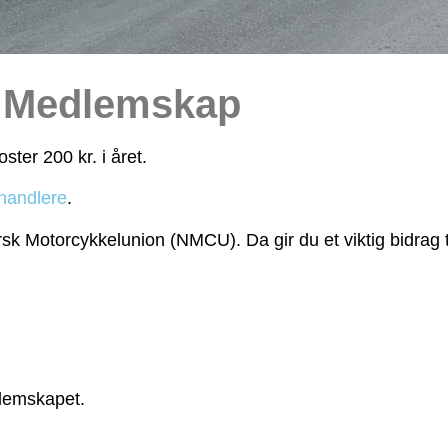
Medlemskap
er 200 kr. i året.
handlere
.
rsk Motorcykkelunion (NMCU). Da gir du et viktig bidrag t
lemskapet.