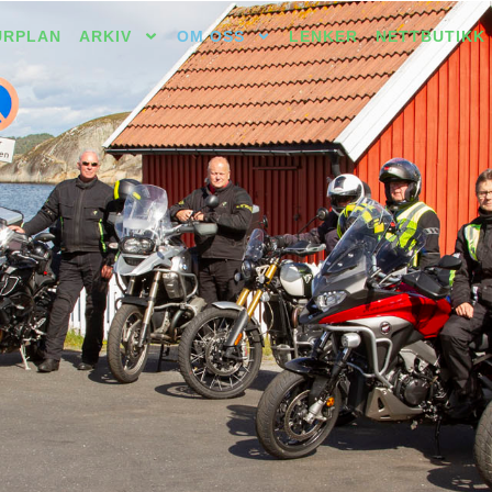
URPLAN
ARKIV
OM OSS
LENKER
NETTBUTIKK