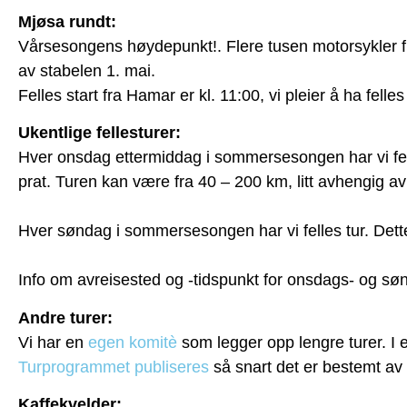
Mjøsa rundt:
Vårsesongens høydepunkt!. Flere tusen motorsykler fr
av stabelen 1. mai.
Felles start fra Hamar er kl. 11:00, vi pleier å ha felle
Ukentlige fellesturer:
Hver onsdag ettermiddag i sommersesongen har vi felle
prat. Turen kan være fra 40 – 200 km, litt avhengig av
Hver søndag i sommersesongen har vi felles tur. Dette
Info om avreisested og -tidspunkt for onsdags- og sø
Andre turer:
Vi har en
egen komitè
som legger opp lengre turer. I e
Turprogrammet publiseres
så snart det er bestemt av
Kaffekvelder: