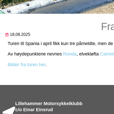
Fra
18.08.2025
Turen til Spania i april fikk kun tre påmeldte, men de 
Av høydepunktene nevnes
Ronda
, elvekløfta
Camini
Bilder fra turen her
.
Lillehammer Motorsykkelklubb
c/o Einar Einsrud