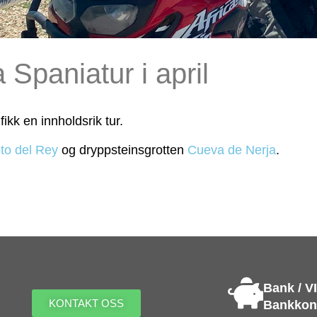
 Spaniatur i april
fikk en innholdsrik tur.
to del Rey
og dryppsteinsgrotten
Cueva de Nerja
.
Bank / V
KONTAKT OSS
Bankkont