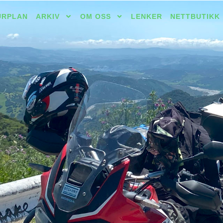
URPLAN
ARKIV
OM OSS
LENKER
NETTBUTIKK