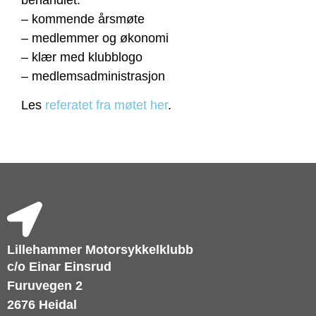
behandlet:
– kommende årsmøte
– medlemmer og økonomi
– klær med klubblogo
– medlemsadministrasjon
Les
referatet fra møtet her
.
Lillehammer Motorsykkelklubb
c/o Einar Einsrud
Furuvegen 2
2676 Heidal