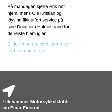
På mandagen kjørte Erik rett
hjem, mens Ole Kristian og
Øyvind fikk utført service på
sine Ducatier i Holmestrand før
de reiste hjem igjen.
Bilder fra turen, med kjøreruter
for hver dag, er her
.
Lillehammer Motorsykkelklubb
c/o Einar Einsrud