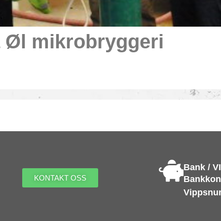
 Øl mikrobryggeri
SAMSUNG
SAMSUNG
SAMSUNG
SAMSUNG
Bank / V
KONTAKT OSS
Bankkont
Vippsnu