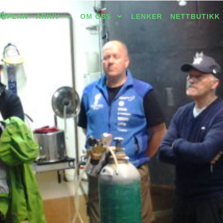
URPLAN
ARKIV
OM OSS
LENKER
NETTBUTIKK