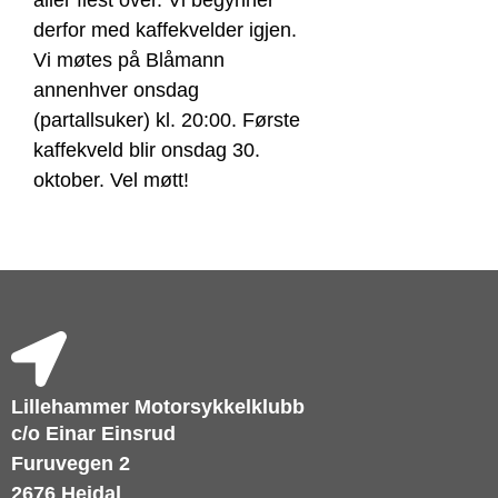
aller flest over. Vi begynner
derfor med kaffekvelder igjen.
Vi møtes på Blåmann
annenhver onsdag
(partallsuker) kl. 20:00. Første
kaffekveld blir onsdag 30.
oktober. Vel møtt!
Lillehammer Motorsykkelklubb
c/o Einar Einsrud
Furuvegen 2
2676 Heidal