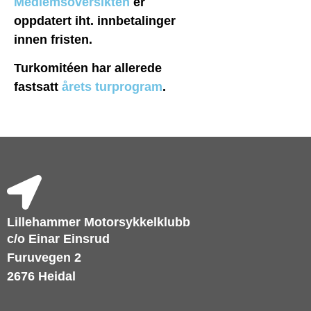
Medlemsoversikten
er
oppdatert iht. innbetalinger
innen fristen.
Turkomitéen har allerede
fastsatt
årets turprogram
.
Lillehammer Motorsykkelklubb
c/o Einar Einsrud
Furuvegen 2
2676 Heidal