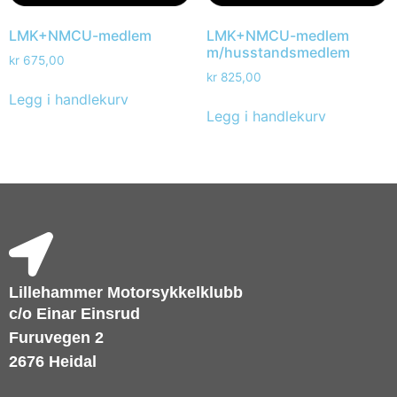
LMK+NMCU-medlem
LMK+NMCU-medlem
m/husstandsmedlem
kr
675,00
kr
825,00
Legg i handlekurv
Legg i handlekurv
Lillehammer Motorsykkelklubb
c/o Einar Einsrud
Furuvegen 2
2676 Heidal