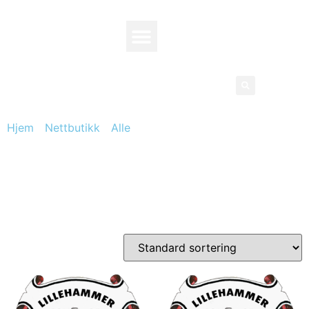
Hjem
/
Nettbutikk
/
Alle
/ Medlemskap
Medlemskap
Her kjøper du klubbmedlemskap.
Alle medlemskap gjelder for et kalenderår (01.01-31.12)
Viser alle 4 resultater