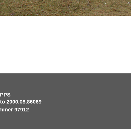
IPPS
o 2000.08.86069
mmer 97912