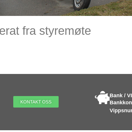
erat fra styremøte
Bank / V
KONTAKT OSS
Bankkont
Vippsnu