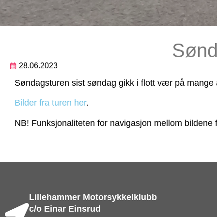
Sønda
28.06.2023
Søndagsturen sist søndag gikk i flott vær på mange 
Bilder fra turen her
.
NB! Funksjonaliteten for navigasjon mellom bildene fu
Lillehammer Motorsykkelklubb
c/o Einar Einsrud