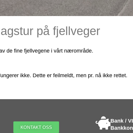
gstur på fjellveger
av de fine fjellvegene i vårt nærområde.
ngerer ikke. Dette er feilmeldt, men pr. nå ikke rettet.
Bank / V
KONTAKT OSS
Bankkont