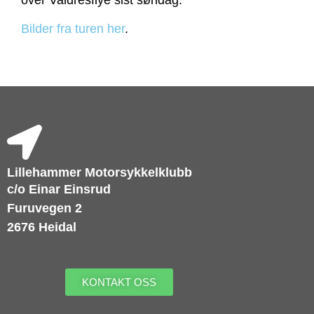
over Valdresflye sist søndag.
Bilder fra turen her
.
Lillehammer Motorsykkelklubb
c/o Einar Einsrud
Furuvegen 2
2676 Heidal
KONTAKT OSS